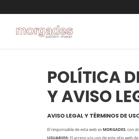
POLÍTICA 
Y AVISO LE
AVISO LEGAL Y TÉRMINOS DE US
El responsable de esta web es
MORGADES
, con d
USUARIOS:
El acceso y/o uso de este sitio web d