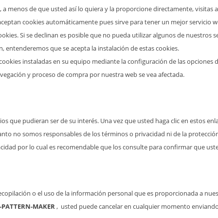
 a menos de que usted así lo quiera y la proporcione directamente, visitas 
aceptan cookies automáticamente pues sirve para tener un mejor servicio 
okies. Si se declinan es posible que no pueda utilizar algunos de nuestros se
ón, entenderemos que se acepta la instalación de estas cookies.
s cookies instaladas en su equipo mediante la configuración de las opciones
navegación y proceso de compra por nuestra web se vea afectada.
itios que pudieran ser de su interés. Una vez que usted haga clic en estos 
o tanto no somos responsables de los términos o privacidad ni de la protecció
ivacidad por lo cual es recomendable que los consulte para confirmar que ust
opilación o el uso de la información personal que es proporcionada a nuestro
-PATTERN-MAKER
, usted puede cancelar en cualquier momento enviando