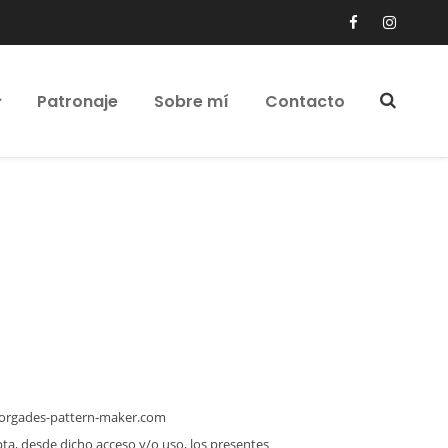
Patronaje
Sobre mí
Contacto
rgades-pattern-maker.com
ta, desde dicho acceso y/o uso, los presentes