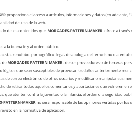
KER
proporciona el acceso a artículos, informaciones y datos (en adelante, 
bilidad del uso de la web.
ado de los contenidos que
MORGADES-PATTERN-MAKER
ofrece a través 
rias a la buena fe y al orden público;
 racista, xenófobo, pornográfico-ilegal, de apología del terrorismo o atenta
os de
MORGADES-PATTERN-MAKER
, de sus proveedores o de terceras perso
os o lógicos que sean susceptibles de provocar los daños anteriormente men
uentas de correo electrónico de otros usuarios y modificar o manipular sus men
cho de retirar todos aquellos comentarios y aportaciones que vulneren el re
s, que atenten contra la juventud o la infancia, el orden o la seguridad públ
S-PATTERN-MAKER
no será responsable de las opiniones vertidas por los u
revisto en la normativa de aplicación.