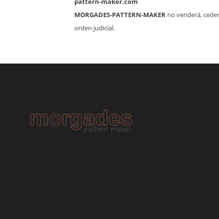
pattern-maker.com
MORGADES-PATTERN-MAKER
no venderá, ceder
orden judicial.