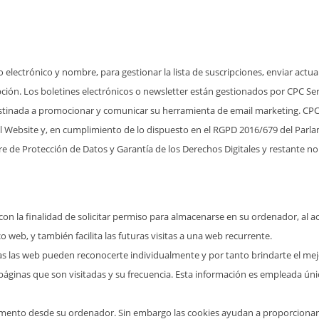
o electrónico y nombre, para gestionar la lista de suscripciones, enviar act
ipción. Los boletines electrónicos o newsletter están gestionados por CPC S
estinada a promocionar y comunicar su herramienta de email marketing. CPC 
l Website y, en cumplimiento de lo dispuesto en el RGPD 2016/679 del Parla
re de Protección de Datos y Garantía de los Derechos Digitales y restante no
on la finalidad de solicitar permiso para almacenarse en su ordenador, al ace
 web, y también facilita las futuras visitas a una web recurrente.
las las web pueden reconocerte individualmente y por tanto brindarte el mej
 páginas que son visitadas y su frecuencia. Esta información es empleada úni
mento desde su ordenador. Sin embargo las cookies ayudan a proporcionar u