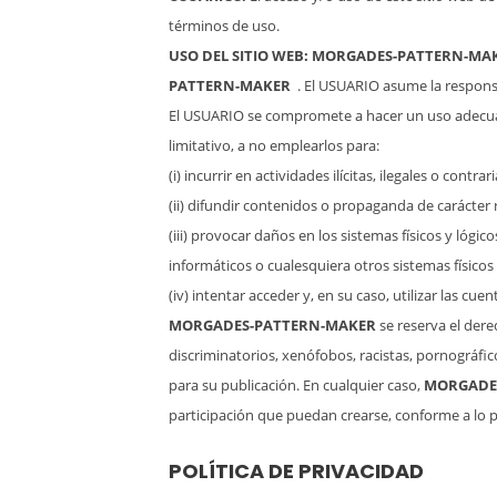
términos de uso.
USO DEL SITIO WEB:
MORGADES-PATTERN-MA
PATTERN-MAKER
. El USUARIO asume la responsa
El USUARIO se compromete a hacer un uso adecu
limitativo, a no emplearlos para:
(i) incurrir en actividades ilícitas, ilegales o contra
(ii) difundir contenidos o propaganda de carácter
(iii) provocar daños en los sistemas físicos y lógic
informáticos o cualesquiera otros sistemas físic
(iv) intentar acceder y, en su caso, utilizar las c
MORGADES-PATTERN-MAKER
se reserva el dere
discriminatorios, xenófobos, racistas, pornográfico
para su publicación. En cualquier caso,
MORGADE
participación que puedan crearse, conforme a lo p
POLÍTICA DE PRIVACIDAD