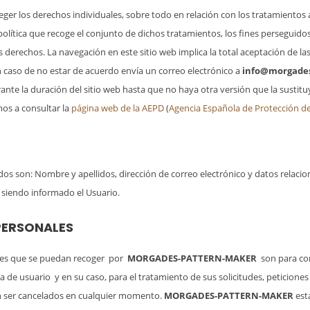
eger los derechos individuales, sobre todo en relación con los tratamiento
política que recoge el conjunto de dichos tratamientos, los fines perseguid
 derechos. La navegación en este sitio web implica la total aceptación de la
 En caso de no estar de acuerdo envía un correo electrónico a
info@morgade
durante la duración del sitio web hasta que no haya otra versión que la sus
os a consultar la
página web de la AEPD
(
Agencia Española de Protección d
ados son: Nombre y apellidos, dirección de correo electrónico y datos rela
 siendo informado el Usuario.
 PERSONALES
ales que se puedan recoger por
MORGADES-PATTERN-MAKER
son para con
a de usuario y en su caso, para el tratamiento de sus solicitudes, peticion
án ser cancelados en cualquier momento.
MORGADES-PATTERN-MAKER
est