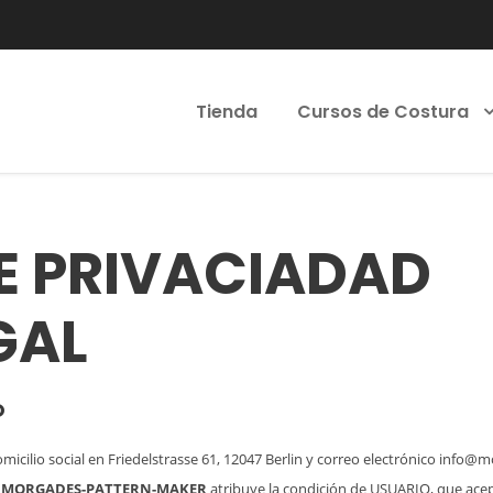
Tienda
Cursos de Costura
DE PRIVACIADAD
GAL
O
omicilio social
en Friedelstrasse 61, 12047 Berlin
y correo electrónico
info@mo
e
MORGADES-PATTERN-MAKER
atribuye la condición de USUARIO, que acep