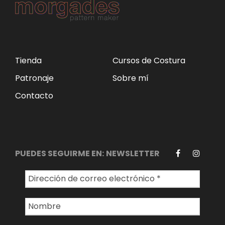
c
o
t
s
o
s
Tienda
Cursos de Costura
Patronaje
Sobre mí
Contacto
PUEDES SEGUIRME EN:
NEWSLETTER